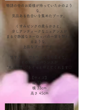
物語の中のお姫様が持っていたかのよう
な、
気品ある色合いを集めたブーケ。
くすみピンクの柔らかさと、
少しアンティークなニュアンスが
まるで静謐なヨーロッパの一室を想わせ
るような、
上品なブーケです。
甘すぎず、でもちゃんと可愛くて、
その絶妙なバランスが
"大人可愛い"をそっと叶えてくれます♡
【サイズ】
縦 33cm
横 33cm
高さ 45cm