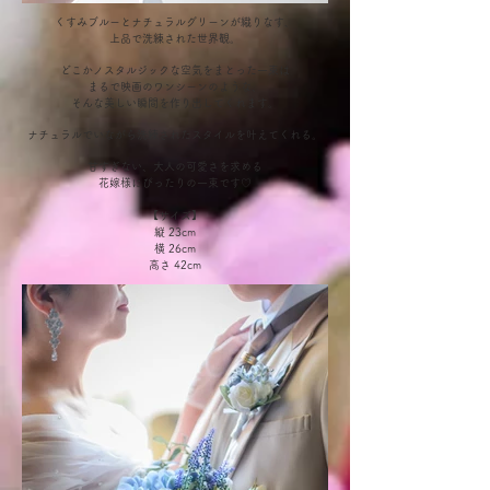
くすみブルーとナチュラルグリーンが織りなす、
上品で洗練された世界観。
どこかノスタルジックな空気をまとった一束は
まるで映画のワンシーンのような、
そんな美しい瞬間を作り出してくれます。
ナチュラルでいながら洗練されたスタイルを叶えてくれる。
甘すぎない、大人の可愛さを求める
花嫁様にぴったりの一束です
♡
【サイズ】
縦 23cm
横 26cm
高さ 42cm